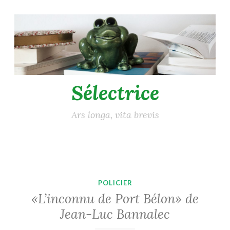
Accéder
au
contenu
principal
Sélectrice
Ars longa, vita brevis
POLICIER
«L’inconnu de Port Bélon» de
Jean-Luc Bannalec