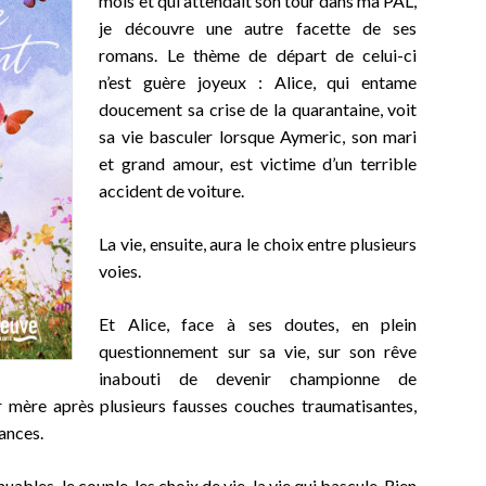
mois et qui attendait son tour dans ma PAL,
je découvre une autre facette de ses
romans. Le thème de départ de celui-ci
n’est guère joyeux : Alice, qui entame
doucement sa crise de la quarantaine, voit
sa vie basculer lorsque Aymeric, son mari
et grand amour, est victime d’un terrible
accident de voiture.
La vie, ensuite, aura le choix entre plusieurs
voies.
Et Alice, face à ses doutes, en plein
questionnement sur sa vie, sur son rêve
inabouti de devenir championne de
r mère après plusieurs fausses couches traumatisantes,
tances.
bles, le couple, les choix de vie, la vie qui bascule. Rien