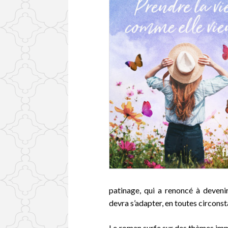
patinage, qui a renoncé à deveni
devra s’adapter, en toutes circons
Le roman surfe sur des thèmes immua