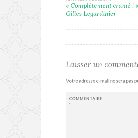
Navigation
« Complètement cramé ! »
Gilles Legardinier
de
l’article
Laisser un comment
Votre adresse e-mail ne sera pas p
COMMENTAIRE
*